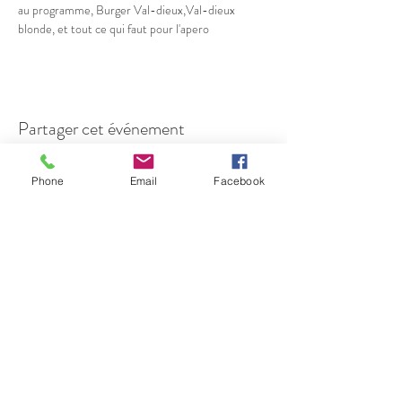
au programme, Burger Val-dieux,Val-dieux 
blonde, et tout ce qui faut pour l'apero 
Partager cet événement
Phone
Email
Facebook
Salle de l'Union
Herbiester 143
4845 Jalhay
secretariat@jeunesse-herbiester.be