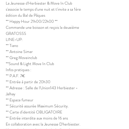
La Jeunesse d'Herbiester & Move In Club 
s'associe le temps d'une nuit et t'invite a sa 1ère 
édition du Bal de Pâques 
** Happy Hour 21h00/22h00 **

Commande une boisson et reçois la deuxième 
GRATOSSS 
LINE-UP:

** Tiano

** Antoine Simar

** Greg Moveinclub
**Sound & Light Move In Club 
Infos pratiques :

** P.A.F. 7€

** Entrée à partir de 20h30

** Adresse : Salle de l'Union143 Herbiester - 
Jalhay

** Espace fumeur

** Sécurité assurée Maximum Sécurity.

** Carte d'identité OBLIGATOIRE 

** Entrée interdite aux moins de 16 ans 

En collaboration avec la Jeunesse D'herbiester.
