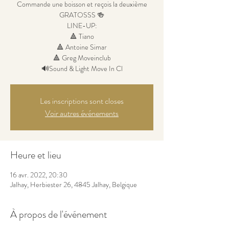
Commande une boisson et reçois la deuxième
GRATOSSS 🍻
LINE-UP:
🔺 Tiano
🔺 Antoine Simar
🔺 Greg Moveinclub
🔊Sound & Light Move In Cl
Les inscriptions sont closes
Voir autres événements
Heure et lieu
16 avr. 2022, 20:30
Jalhay, Herbiester 26, 4845 Jalhay, Belgique
À propos de l'événement