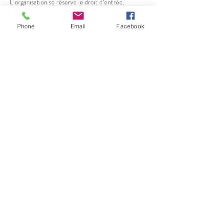
L’organisation se réserve le droit d’entrée.
Phone
Email
Facebook
Partager cet événement
Salle de l'Union
Herbiester 143
4845 Jalhay
secretariat@jeunesse-herbiester.be
Mentions légales