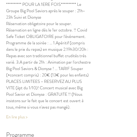
********** POUR LA 1ERE FOIS********** Le 
Groupe Big Pool Saviors après le souper : 21h-
23h Suivi et Dionyse
Réservation obligatoire pour le souper. 
Réservation en ligne dès le 1er octobre. !! Covid 
Safe Ticket OBLIGATOIRE pour l'événement.
Programme de la soirée : ... 1.Apéritif (compris 
dans le prix du repas) en musique 2.19h30/20h : 
Repas avec son traditionnel buffet crudités très 
varié. 3.A partir de 21h : Animation par l'orchestre 
Big Pool Saviors & Dionyse ! ... TARIF Souper 
(+concert compris) : 20€ (13€ pour les enfants) 
PLACES LIMITEES - RESERVEZ AU PLUS 
VITE (àpt du 1/10)! Concert musical avec Big 
Pool Savior et Dionyse : GRATUITE !! (Nous 
insistons sur le fait que le concert est ouvert à 
tous, même si vous n'avez pas mangé).
En lire plus >
Programme